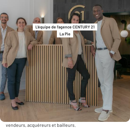
L'équipe de l'agence CENTURY 21
La Pie
Présentation Agence
🏡 Située en plein cœur de La Pie, notre agence Century 21
met son expertise et sa visibilité au service de ses clients
vendeurs, acquéreurs et bailleurs.