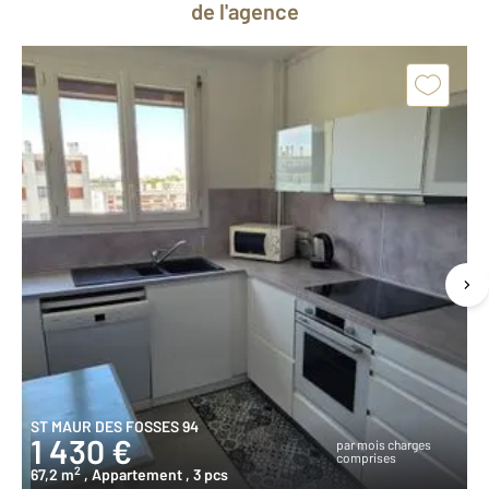
de l'agence
ST MAUR DES FOSSES 94
1 430 €
par mois charges
comprises
2
67,2 m
, Appartement
, 3 pcs